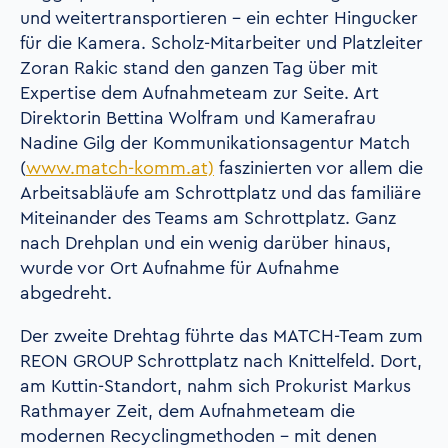
und weitertransportieren – ein echter Hingucker
für die Kamera. Scholz-Mitarbeiter und Platzleiter
Zoran Rakic stand den ganzen Tag über mit
Expertise dem Aufnahmeteam zur Seite. Art
Direktorin Bettina Wolfram und Kamerafrau
Nadine Gilg der Kommunikationsagentur Match
(
www.match-komm.at)
faszinierten vor allem die
Arbeitsabläufe am Schrottplatz und das familiäre
Miteinander des Teams am Schrottplatz. Ganz
nach Drehplan und ein wenig darüber hinaus,
wurde vor Ort Aufnahme für Aufnahme
abgedreht.
D
er zweite Drehtag
führte das MATCH-Team zum
REON GROUP Schrottplatz nach
Knittelfeld
.
Dort,
a
m
Kuttin-
Standort
,
nahm sich
Prokurist Markus
Rathmay
e
r
Zeit
, dem
Aufnahmet
eam die
modernen Recyclingmethoden
-
mit denen